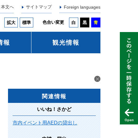
本文へ
サイトマップ
Foreign languages
色合い変更
拡大
標準
白
黒
青
情報
観光情報
関連情報
いいね！さかど
市内イベント用AEDの貸出し