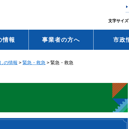
文字サイズ
の情報
事業者の方へ
市政
しの情報
>
緊急・救急
>
緊急・救急