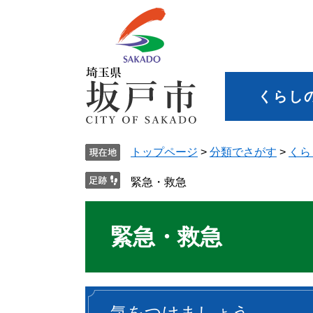
くらし
トップページ
>
分類でさがす
>
くら
緊急・救急
緊急・救急
気をつけましょう