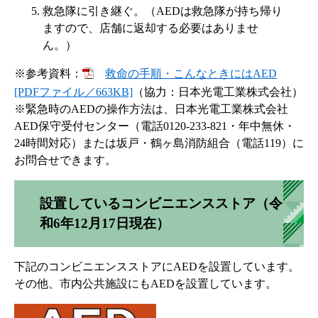
救急隊に引き継ぐ。（AEDは救急隊が持ち帰り
ますので、店舗に返却する必要はありませ
ん。）
※参考資料：
救命の手順・こんなときにはAED
[PDFファイル／663KB]
（協力：日本光電工業株式会社）
​※緊急時のAEDの操作方法は、日本光電工業株式会社
AED保守受付センター（電話0120-233-821・年中無休・
24時間対応）または坂戸・鶴ヶ島消防組合（電話119）に
お問合せできます。
設置しているコンビニエンスストア（令
和6年12月17日現在）
下記のコンビニエンスストアにAEDを設置しています。
その他、市内公共施設にもAEDを設置しています。