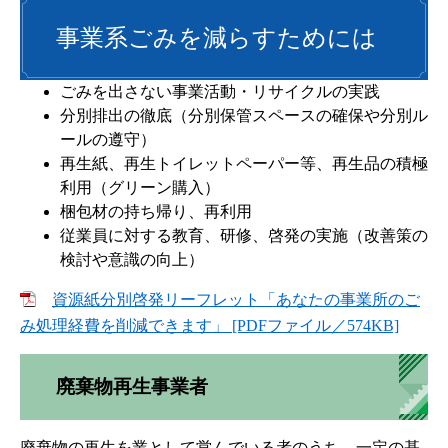
事業系ごみを減らすためには
ごみを出さない事業活動・リサイクルの実践
分別排出の徹底（分別保管スペースの確保や分別ル
ールの遵守）
再生紙、再生トイレットペーパー等、再生品の積極
利用（グリーン購入）
梱包材の持ち帰り、再利用
従業員に対する教育、研修、啓発の実施（改善策の
検討や意識の向上）
資源紙分別啓発リーフレット「あなたの事業所のご
み処理経費を削減できます」 [PDFファイル／574KB]
廃棄物再生事業者
廃棄物の再生を業として営んでいる者のうち、一定の基