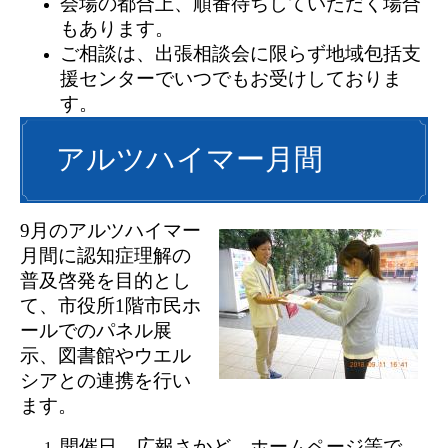
会場の都合上、順番待ちしていただく場合
もあります。
ご相談は、出張相談会に限らず地域包括支
援センターでいつでもお受けしておりま
す。
アルツハイマー月間
9月のアルツハイマー
月間に認知症理解の
普及啓発を目的とし
て、市役所1階市民ホ
ールでのパネル展
示、図書館やウエル
シアとの連携を行い
ます。
開催日 広報さかど、ホームページ等で