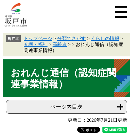
トップページ
>
分類でさがす
>
くらしの情報
>
介護・福祉
>
高齢者
>
>
おれんじ通信（認知症
関連事業情報）
おれんじ通信（認知症関
連事業情報）
ページ内目次
更新日：2026年7月21日更新