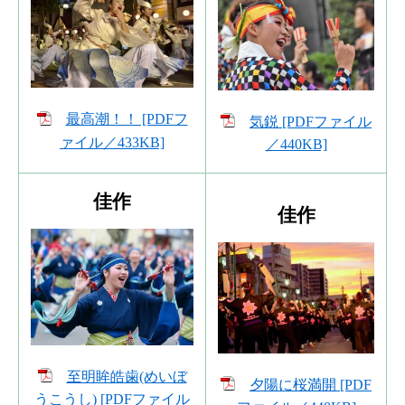
最高潮！！ [PDFフ
気鋭 [PDFファイル
ァイル／433KB]
／440KB]
佳作
佳作
至明眸皓歯(めいぼ
夕陽に桜満開 [PDF
うこうし) [PDFファイル