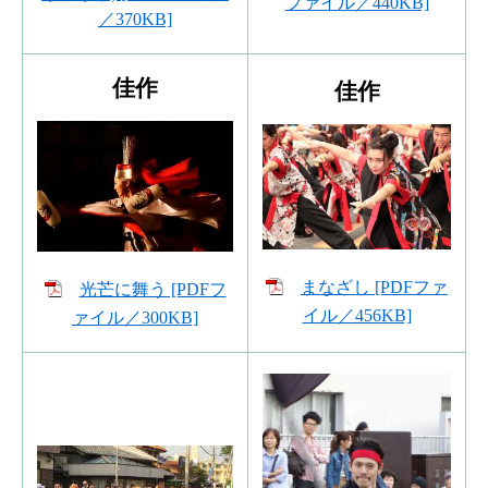
ファイル／440KB]
／370KB]
佳作
佳作
まなざし [PDFファ
光芒に舞う [PDFフ
イル／456KB]
ァイル／300KB]