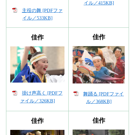
イル／415KB]
主役の舞 [PDFファ
イル／533KB]
佳作
佳作
掛け声高く [PDFフ
舞踊る [PDFファイ
ァイル／326KB]
ル／368KB]
佳作
佳作