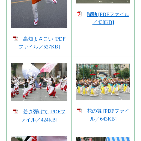
躍動 [PDFファイル
／438KB]
高知よさこい [PDF
ファイル／527KB]
花の舞 [PDFファイ
若さ弾けて [PDFフ
ル／643KB]
ァイル／424KB]