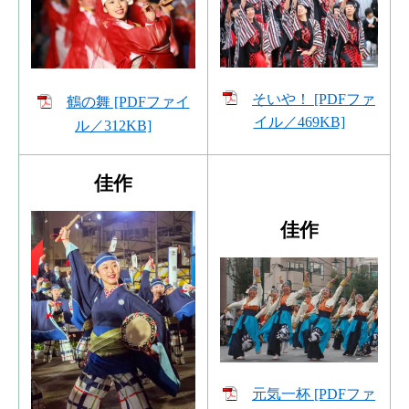
そいや！ [PDFファ
鶴の舞 [PDFファイ
イル／469KB]
ル／312KB]
佳作
佳作
元気一杯 [PDFファ