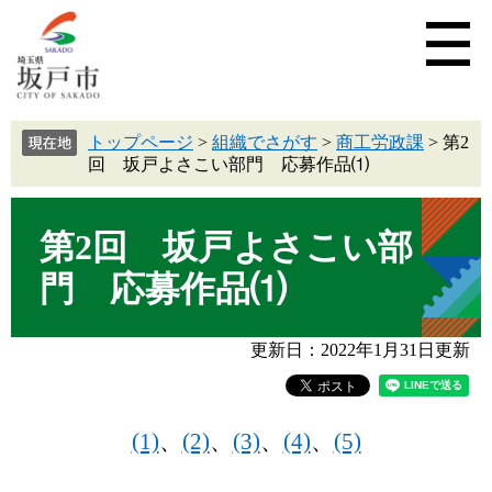
トップページ
>
組織でさがす
>
商工労政課
>
第2
回 坂戸よさこい部門 応募作品⑴
第2回 坂戸よさこい部
門 応募作品⑴
更新日：2022年1月31日更新
(1)
、
(2)
、
(3)
、
(4)
、
(5)