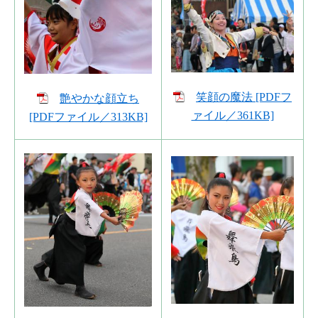
笑顔の魔法 [PDFフ
艶やかな顔立ち
ァイル／361KB]
[PDFファイル／313KB]