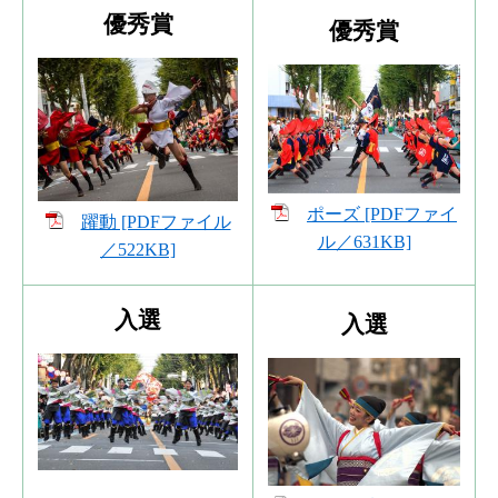
優秀賞
優秀賞
ポーズ [PDFファイ
躍動 [PDFファイル
ル／631KB]
／522KB]
入選
入選