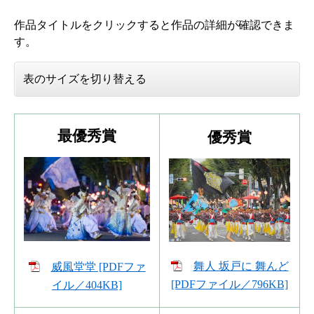
作品タイトルをクリックすると作品の詳細が確認できま
す。
表のサイズを切り替える
最優秀賞
優秀賞
舞人 坂戸に 舞んど
威風堂堂 [PDFファ
[PDFファイル／796KB]
イル／404KB]