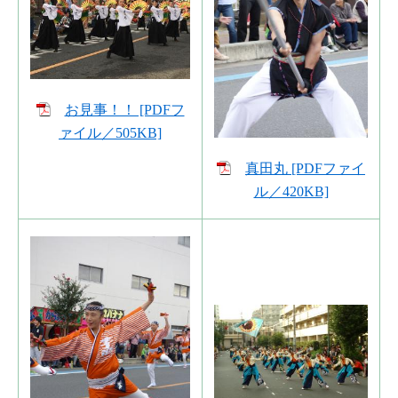
お見事！！ [PDFフ
ァイル／505KB]
真田丸 [PDFファイ
ル／420KB]