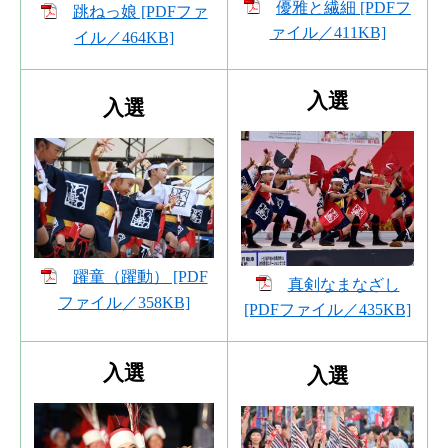
優雅と繊細 [PDFフ
跳ねっ娘 [PDFファ
ァイル／411KB]
イル／464KB]
入選
入選
躍童（躍動） [PDF
真剣なまなざし
ファイル／358KB]
[PDFファイル／435KB]
入選
入選