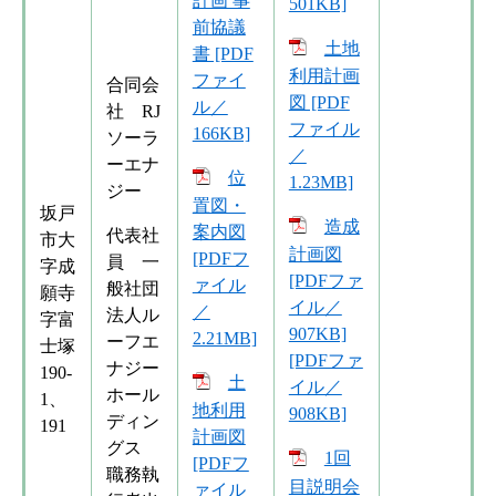
計画 事
501KB]
前協議
土地
書 [PDF
利用計画
ファイ
合同会
図 [PDF
ル／
社 RJ
ファイル
166KB]
ソーラ
／
ーエナ
位
1.23MB]
ジー
置図・
坂戸
造成
案内図
代表社
市大
計画図
[PDFフ
員 一
字成
[PDFファ
ァイル
般社団
願寺
イル／
／
法人ル
字富
907KB]
2.21MB]
ーフエ
士塚
[PDFファ
ナジー
190-
土
イル／
ホール
1、
地利用
908KB]
ディン
191
計画図
グス
1回
[PDFフ
職務執
目説明会
ァイル