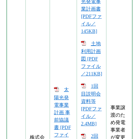
光発電事
業計画書
[PDFファ
イル／
145KB]
土地
利用計画
図 [PDF
ファイル
／211KB]
1回
太
目説明会
陽光発
資料等
電事業
事業譲
[PDFファ
計画 事
渡のた
イル／
前協議
め発電
2.4MB]
書 [PDF
事業者
ファイ
2回
株式会
が変更