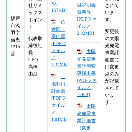
ル／
目説明会
社リミ
されて
157KB]
資料等
ックス
いま
坂戸
[PDFファ
ポイン
す。
位
市浅
イル／
ト
置図・
変更後
羽字
2.32MB]
案内図
代表取
の太陽
宿裏
[PDFフ
締役社
光発電
1215
ァイル
太陽
長
事業計
番
／
光発電事
CEO
画書に
5.32MB]
業計画変
高橋
は変更
更届出書
由彦
点のみ
土
[PDFファ
が記載
地利用
イル／
されて
計画図
72KB]
いま
[PDFフ
す。
ァイル
太陽
／
光発電事
1.81MB]
業計画書
（変更