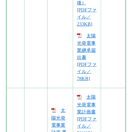
後）
[PDFファ
イル／
233KB]
太陽
光発電事
業継承届
出書
[PDFファ
イル／
78KB]
太陽
光発電事
太
業計画書
陽光発
[PDFファ
電事業
イル／