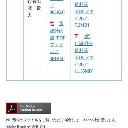
行者出
資料等
／
澤 貴
[PDFファ
385KB]
人
イル／
造
7.2MB]
成計画
2回
図 [PDF
目説明会
ファイ
資料等
ル／
[PDFファ
381KB]
イル／
11.35MB]
PDF形式のファイルをご覧いただく場合には、Adobe社が提供する
Adobe Readerが必要です。