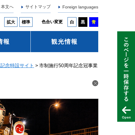
本文へ
サイトマップ
Foreign languages
色合い変更
拡大
標準
白
黒
青
情報
観光情報
年記念特設サイト
>
市制施行50周年記念冠事業