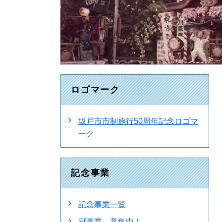
ロゴマーク
坂戸市市制施行50周年記念ロゴマ
ーク
記念事業
記念事業一覧
冠事業 募集中！