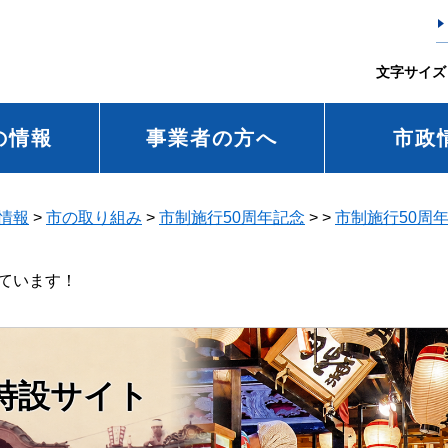
文字サイズ
の情報
事業者の方へ
市政
情報
>
市の取り組み
>
市制施行50周年記念
>
>
市制施行50周
しています！
特設サイト