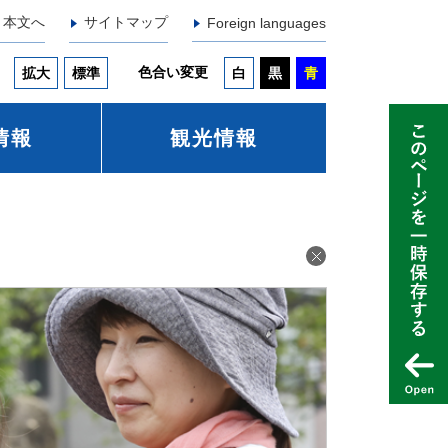
本文へ
サイトマップ
Foreign languages
色合い変更
拡大
標準
白
黒
青
情報
観光情報