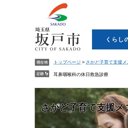
くらし
トップページ
>
さかど子育て支援メ
耳鼻咽喉科の休日救急診療
さかど子育て支援メ