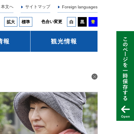
本文へ
サイトマップ
Foreign languages
色合い変更
拡大
標準
白
黒
青
情報
観光情報