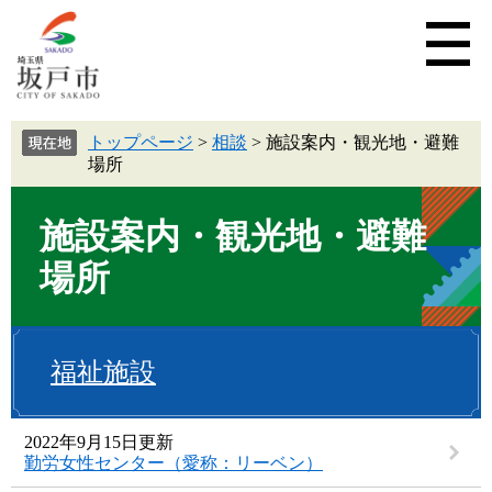
トップページ
>
相談
>
施設案内・観光地・避難
場所
施設案内・観光地・避難
場所
福祉施設
2022年9月15日更新
勤労女性センター（愛称：リーベン）