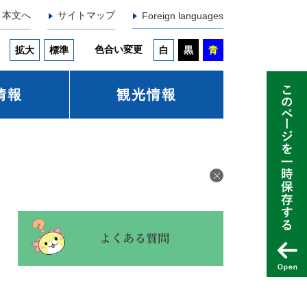
本文へ
サイトマップ
Foreign languages
色合い変更
拡大
標準
白
黒
青
情報
観光情報