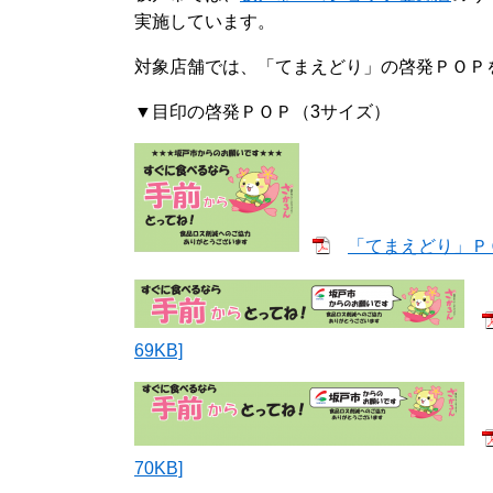
実施しています。
対象店舗で
は、「てまえどり」の啓発ＰＯＰ
▼目印の啓
発ＰＯＰ（3サイズ）
​
「てまえどり」ＰＯＰ(
69KB]
70KB]