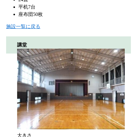
平机7台
座布団50枚
施設一覧に戻る
講堂
大きさ