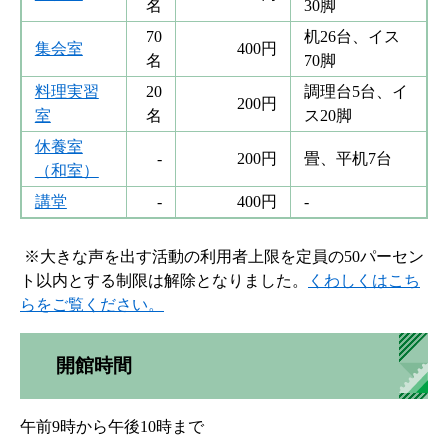
名
30脚
70
机26台、イス
集会室
400円
名
70脚
料理実習
20
調理台5台、イ
200円
室
名
ス20脚
休養室
-
200円
畳、平机7台
（和室）
講堂
-
400円
-
※大きな声を出す活動の利用者上限を定員の50パーセン
ト以内とする制限は解除となりました。
くわしくはこち
らをご覧ください。
開館時間
午前9時から午後10時まで