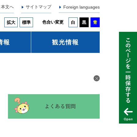
本文へ
サイトマップ
Foreign languages
色合い変更
拡大
標準
白
黒
青
情報
観光情報