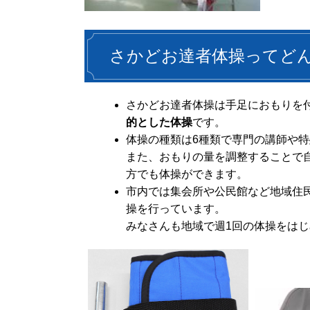
さかどお達者体操ってど
さかどお達者体操は手足におもりを
的とした体操
です。
体操の種類は6種類で専門の講師や
また、おもりの量を調整することで
方でも体操ができます。
市内では集会所や公民館など地域住
操を行っています。
みなさんも地域で週1回の体操をは