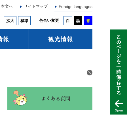
本文へ
サイトマップ
Foreign languages
色合い変更
拡大
標準
白
黒
青
情報
観光情報