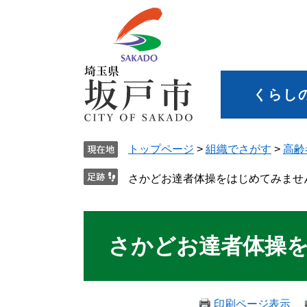
くらし
トップページ
>
組織でさがす
>
高齢
さかどお達者体操をはじめてみませ
さかどお達者体操
印刷ページ表示