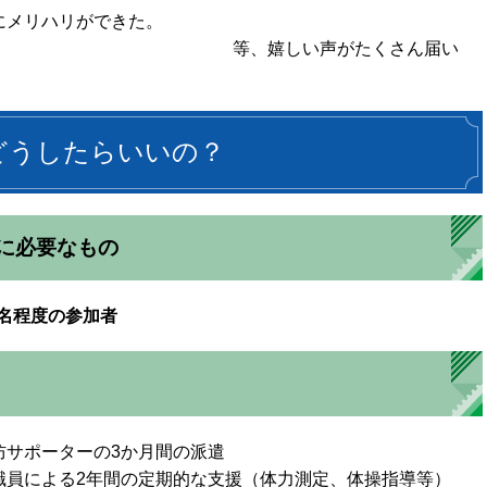
にメリハリができた。
った。 等、嬉しい声がたくさん届い
どうしたらいいの？
に必要なもの
0名程度の参加者
防サポーターの3か月間の派遣
職員による2年間の定期的な支援（体力測定、体操指導等）