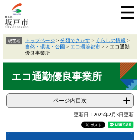
トップページ
>
分類でさがす
>
くらしの情報
>
自然・環境・公園
>
エコ環境都市
>
>
エコ通勤
優良事業所
エコ通勤優良事業所
ページ内目次
更新日：2025年2月3日更新