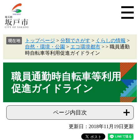
トップページ
>
分類でさがす
>
くらしの情報
>
自然・環境・公園
>
エコ環境都市
>
>
職員通勤
時自転車等利用促進ガイドライン
職員通勤時自転車等利用
促進ガイドライン
ページ内目次
更新日：2018年11月19日更新