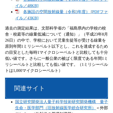
イル／48KB]
各施設の空間放射線量（令和3年度） [PDFファ
イル／43KB]
過去の測定結果は、文部科学省の「福島県内の学校の校
舎・校庭等の線量低減について（通知）」（平成23年8月
26日）の中で、学校において児童生徒等が受ける線量を
原則年間1ミリシーベルト以下とし、これを達成するため
の目安とした毎時1マイクロシーベルトと比較しても十分
低い値です。さらに一般公衆の被ばく限度である年間1ミ
リシーベルトと比較しても低い値です。（1ミリシーベル
トは1,000マイクロシーベルト）
関連サイト
国立研究開発法人量子科学技術研究開発機構 量子
生命・医学部門（旧放射線医学総合研究所）
＜外部