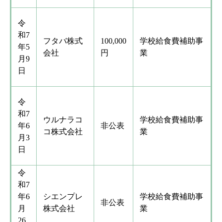
令
和7
フタバ株式
100,000
学校給食費補助事
年5
会社
円
業
月9
日
令
和7
ウルナラコ
学校給食費補助事
年6
非公表
コ株式会社
業
月3
日
令
和7
年6
シエンプレ
学校給食費補助事
非公表
月
株式会社
業
26