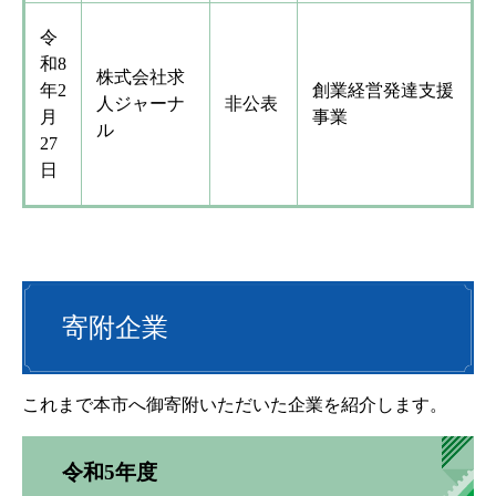
令
和8
株式会社求
年2
創業経営発達支援
人ジャーナ
非公表
月
事業
ル
27
日
寄附企業
これまで本市へ御寄附いただいた企業を紹介します。
令和5年度