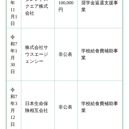
年
100,000
奨学金返還支援事
クエア株式
11
円
業
会社
月1
日
令
和7
株式会社サ
年1
学校給食費補助事
ウスエージ
非公表
月
業
ェンシー
30
日
令
和7
年3
日本生命保
学校給食費補助事
非公表
月
険相互会社
業
12
日