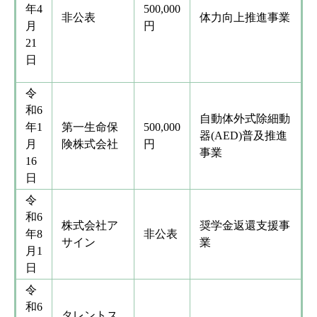
年4
500,000
非公表
体力向上推進事業
月
円
21
日
令
和6
自動体外式除細動
年1
第一生命保
500,000
器(AED)普及推進
月
険株式会社
円
事業
16
日
令
和6
株式会社ア
奨学金返還支援事
年8
非公表
サイン
業
月1
日
令
和6
タレントス