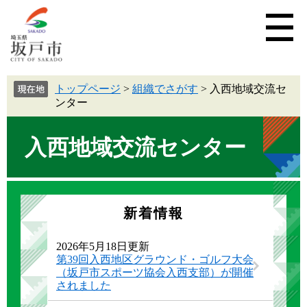
トップページ
>
組織でさがす
>
入西地域交流セ
ンター
入西地域交流センター
新着情報
2026年5月18日更新
第39回入西地区グラウンド・ゴルフ大会
（坂戸市スポーツ協会入西支部）が開催
されました