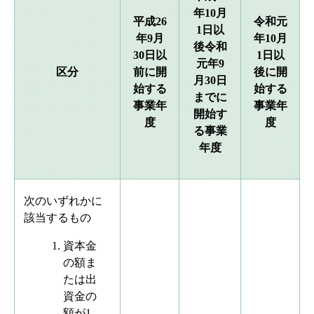
年10月
平成26
令和元
1日以
年9月
年10月
後令和
30日以
1日以
元年9
区分
前に開
後に開
月30日
始する
始する
までに
事業年
事業年
開始す
度
度
る事業
年度
次のいずれかに
該当するもの
資本金
の額ま
たは出
資金の
額が1