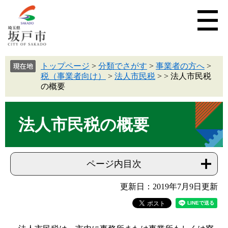
トップページ
>
分類でさがす
>
事業者の方へ
>
税（事業者向け）
>
法人市民税
>
>
法人市民税
の概要
法人市民税の概要
ページ内目次
更新日：2019年7月9日更新