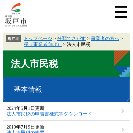
トップページ
>
分類でさがす
>
事業者の方へ
>
税（事業者向け）
>
法人市民税
法人市民税
基本情報
2024年5月1日更新
法人市民税の申告書様式等ダウンロード
2019年7月9日更新
法人市民税の概要