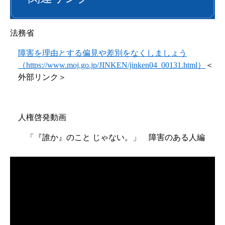
法務省
障害を理由とする偏見や差別をなくしましょう
（https://www.moj.go.jp/JINKEN/jinken04_00131.html）
＜
外部リンク＞
人権啓発動画
「『誰か』のこと じゃない。」 障害のある人編