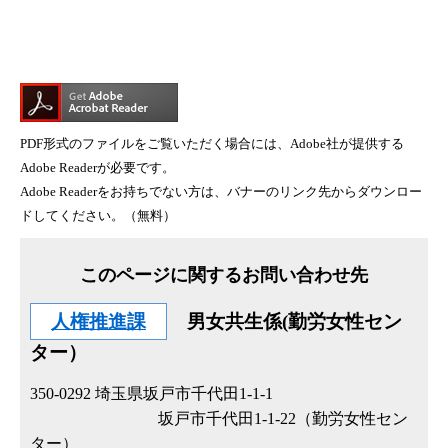
PDF形式のファイルをご覧いただく場合には、Adobe社が提供する
Adobe Readerが必要です。
Adobe Readerをお持ちでない方は、バナーのリンク先からダウンロー
ドしてください。（無料）
このページに関するお問い合わせ先
人権推進課
男女共生係(勤労女性セン
ター）
350-0292
埼玉県坂戸市千代田1-1-1
坂戸市千代田1-1-22（勤労女性セン
ター）