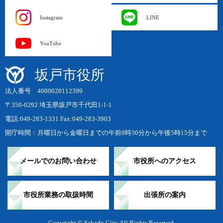
Instagram
LINE
YouTube
坂戸市役所
法人番号 4000020112399
〒350-0292 埼玉県坂戸市千代田1-1-1
電話:049-283-1331 Fax:049-283-3903
開庁時間：月曜日から金曜日までの午前8時30分から午後5時15分まで
メールでのお問い合わせ
市役所へのアクセス
市役所業務の取扱時間
出張所の案内
Copyright © Sakado City. All Rights Reserved.