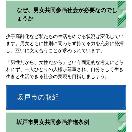
なぜ、男女共同参画社会が必要なのでし
ょうか
少子高齢化など私たちの生活をめぐる状況は変化してい
ます。男女ともに性別に関わらず持てる力を充分に発揮
し、互いに支え合うことが求められています。
「男性だから、女性だから」という固定的な考えにとら
われず、一人ひとりの人権が尊重され、自分らしく生き
生きと生活できる社会の実現を目指しましょう。
坂戸市の取組
坂戸市男女共同参画推進条例