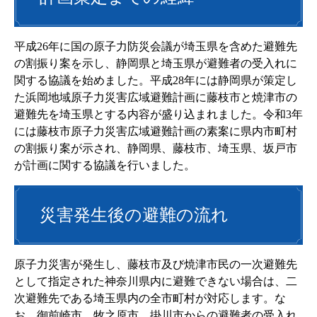
平成26年に国の原子力防災会議が埼玉県を含めた避難先
の割振り案を示し、静岡県と埼玉県が避難者の受入れに
関する協議を始めました。平成28年には静岡県が策定し
た浜岡地域原子力災害広域避難計画に藤枝市と焼津市の
避難先を埼玉県とする内容が盛り込まれました。令和3年
には藤枝市原子力災害広域避難計画の素案に県内市町村
の割振り案が示され、静岡県、藤枝市、埼玉県、坂戸市
が計画に関する協議を行いました。
災害発生後の避難の流れ
原子力災害が発生し、藤枝市及び焼津市民の一次避難先
として指定された神奈川県内に避難できない場合は、二
次避難先である埼玉県内の全市町村が対応します。な
お、御前崎市、牧之原市、掛川市からの避難者の受入れ