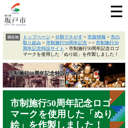
トップページ
>
分類でさがす
>
市政情報
>
市の
取り組み
>
市制施行50周年記念
>
>
市制施行50
周年記念特設サイト
>
市制施行50周年記念ロゴ
マークを使用した「ぬり絵」を作製しました！
市制施行50周年記念特設サイト
市制施行50周年記念ロゴ
マークを使用した「ぬり
絵」を作製しました！