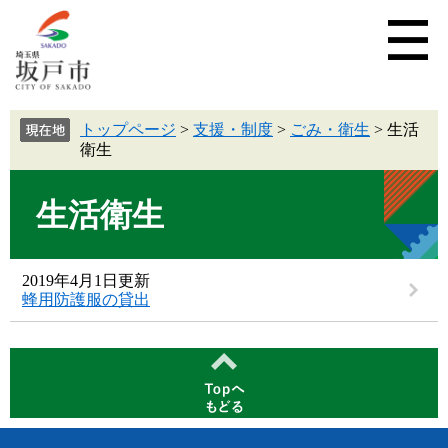
トップページ
>
支援・制度
>
ごみ・衛生
>
生活
衛生
生活衛生
2019年4月1日更新
蜂用防護服の貸出