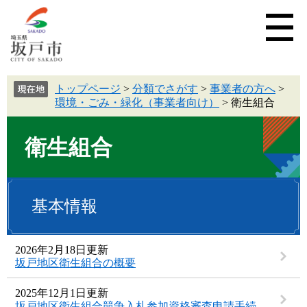
トップページ
>
分類でさがす
>
事業者の方へ
>
環境・ごみ・緑化（事業者向け）
>
衛生組合
衛生組合
基本情報
2026年2月18日更新
坂戸地区衛生組合の概要
2025年12月1日更新
坂戸地区衛生組合競争入札参加資格審査申請手続