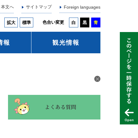
本文へ
サイトマップ
Foreign languages
色合い変更
拡大
標準
白
黒
青
情報
観光情報