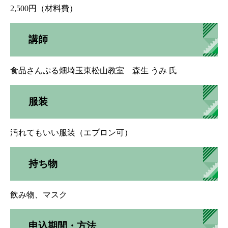
2,500円（材料費）
講師
食品さんぷる畑埼玉東松山教室 森生 うみ 氏
服装
汚れてもいい服装（エプロン可）
持ち物
飲み物、マスク
申込期間・方法