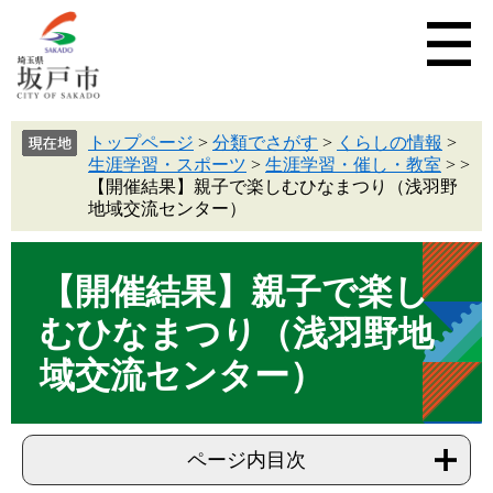
トップページ
>
分類でさがす
>
くらしの情報
>
生涯学習・スポーツ
>
生涯学習・催し・教室
>
>
【開催結果】親子で楽しむひなまつり（浅羽野
地域交流センター）
【開催結果】親子で楽し
むひなまつり（浅羽野地
域交流センター）
ページ内目次