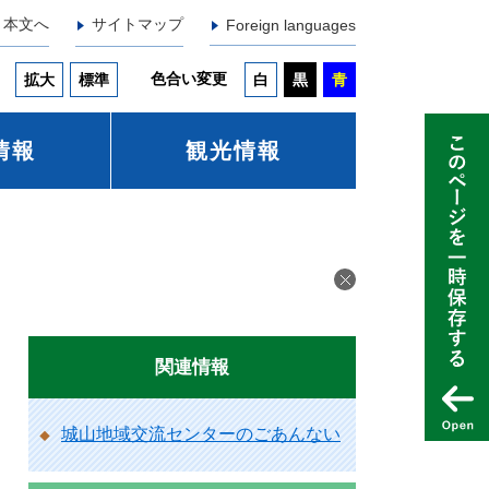
本文へ
サイトマップ
Foreign languages
色合い変更
拡大
標準
白
黒
青
情報
観光情報
関連情報
城山地域交流センターのごあんない