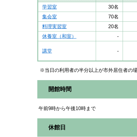
学習室
30名
集会室
70名
料理実習室
20名
休養室（和室）
-
講堂
-
※当日の利用者の半分以上が市外居住者の場
開館時間
午前9時から午後10時まで
休館日