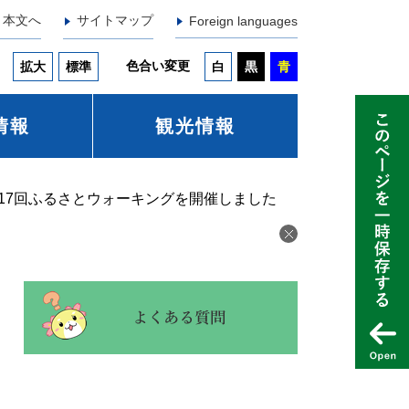
本文へ
サイトマップ
Foreign languages
色合い変更
拡大
標準
白
黒
青
情報
観光情報
17回ふるさとウォーキングを開催しました