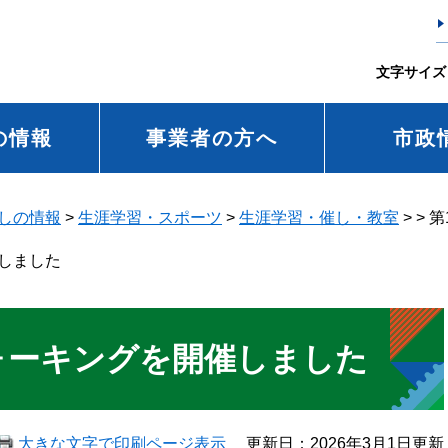
文字サイズ
の情報
事業者の方へ
市政
しの情報
>
生涯学習・スポーツ
>
生涯学習・催し・教室
>
>
第
しました
ォーキングを開催しました
大きな文字で印刷ページ表示
更新日：2026年3月1日更新