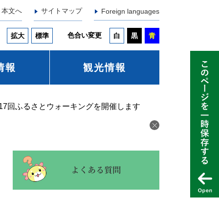
本文へ
サイトマップ
Foreign languages
色合い変更
拡大
標準
白
黒
青
情報
観光情報
17回ふるさとウォーキングを開催します