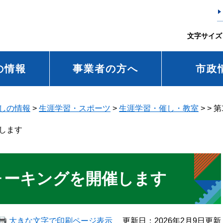
文字サイズ
の情報
事業者の方へ
市政
しの情報
>
生涯学習・スポーツ
>
生涯学習・催し・教室
>
>
第
します
ォーキングを開催します
大きな文字で印刷ページ表示
更新日：2026年2月9日更新