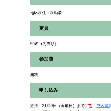
地区在住・在勤者
定員
50名（先着順）
参加費
無料
申し込み
方法：2月20日（金曜日）までに
申込書 