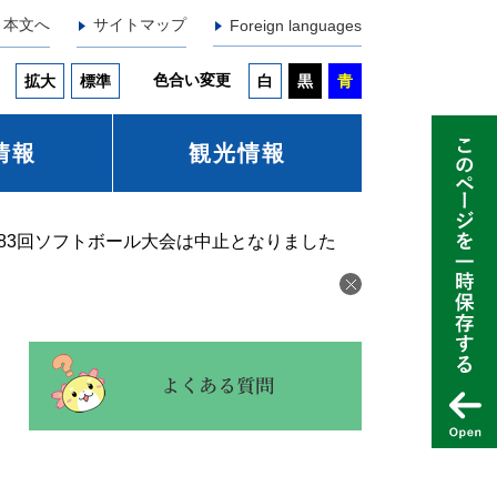
本文へ
サイトマップ
Foreign languages
色合い変更
拡大
標準
白
黒
青
情報
観光情報
83回ソフトボール大会は中止となりました