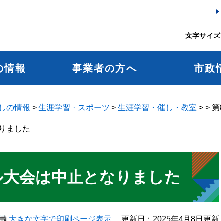
文字サイズ
の情報
事業者の方へ
市政
しの情報
>
生涯学習・スポーツ
>
生涯学習・催し・教室
>
>
第
りました
ル大会は中止となりました
大きな文字で印刷ページ表示
更新日：2025年4月8日更新