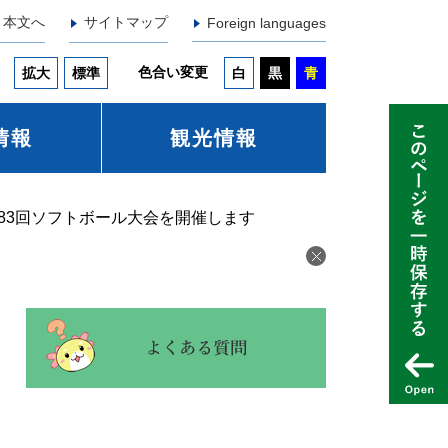
本文へ
サイトマップ
Foreign languages
色合い変更
拡大
標準
白
黒
青
情報
観光情報
83回ソフトボール大会を開催します