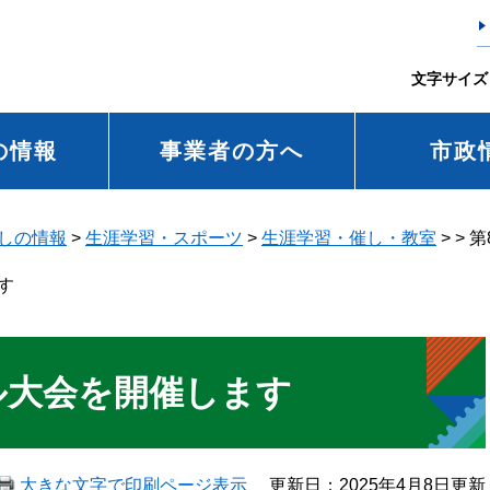
文字サイズ
の情報
事業者の方へ
市政
しの情報
>
生涯学習・スポーツ
>
生涯学習・催し・教室
>
>
第
す
ル大会を開催します
大きな文字で印刷ページ表示
更新日：2025年4月8日更新