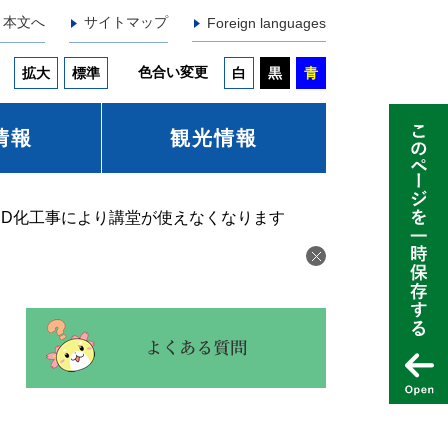
本文へ
サイトマップ
Foreign languages
色合い変更
拡大
標準
白
黒
青
情報
観光情報
ED化工事により講堂が使えなくなります