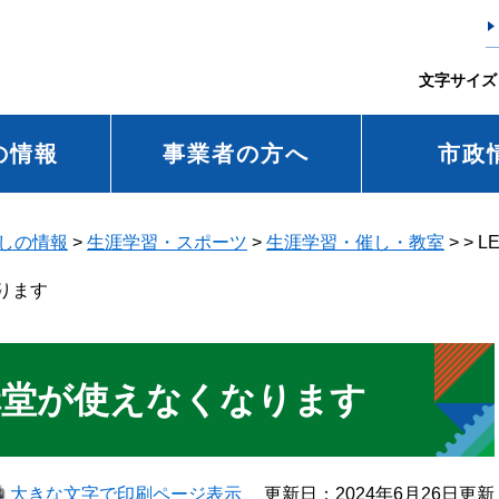
文字サイズ
の情報
事業者の方へ
市政
しの情報
>
生涯学習・スポーツ
>
生涯学習・催し・教室
>
>
L
ります
講堂が使えなくなります
大きな文字で印刷ページ表示
更新日：2024年6月26日更新