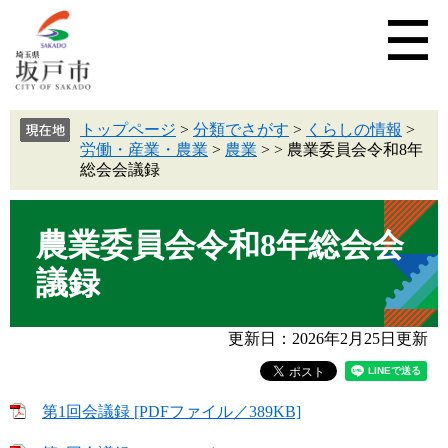
トップページ
>
分類でさがす
>
くらしの情報
>
労働・産業・農業
>
農業
>
>
農業委員会令和8年
総会会議録
農業委員会令和8年総会会
議録
更新日：2026年2月25日更新
第1回会議録 [PDFファイル／389KB]