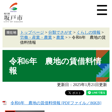
トップページ
>
分類でさがす
>
くらしの情報
>
労働・産業・農業
>
農業
>
>
令和6年 農地の賃
借料情報
令和6年 農地の賃借料情
報
更新日：2025年1月21日更新
令和6年 農地の賃借料情報 [PDFファイル／86KB]