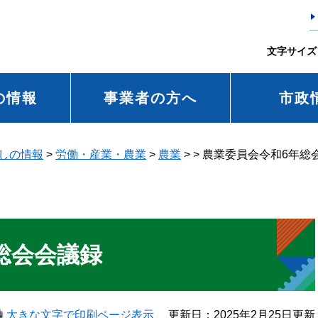
文字サイズ
の情報
事業者の方へ
市政
しの情報
>
労働・産業・農業
>
農業
>
>
農業委員会令和6年総
総会会議録
大きな文字で印刷ページ表示
更新日：2025年2月25日更新