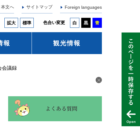
本文へ
サイトマップ
Foreign languages
色合い変更
拡大
標準
白
黒
青
情報
観光情報
会会議録