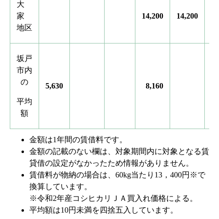
大
家
14,200
14,200
14
地区
坂戸
市内
の
5,630
8,160
平均
額
金額は1年間の賃借料です。
金額の記載のない欄は、対象期間内に対象となる賃
貸借の設定がなかったため情報がありません。
賃借料が物納の場合は、60kg当たり13，400円※で
換算しています。
※令和2年産コシヒカリＪＡ買入れ価格による。
平均額は10円未満を四捨五入しています。