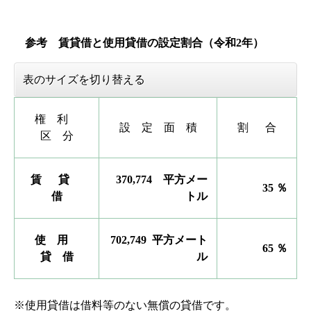
参考 賃貸借と使用貸借の設定割合（令和2年）
表のサイズを切り替える
権 利
設 定 面 積
割 合
区 分
賃 貸
370,774
平方メー
35 ％
借
トル
使 用
702,749
平方メート
65 ％
貸 借
ル
※使用貸借は借料等のない無償の貸借です。