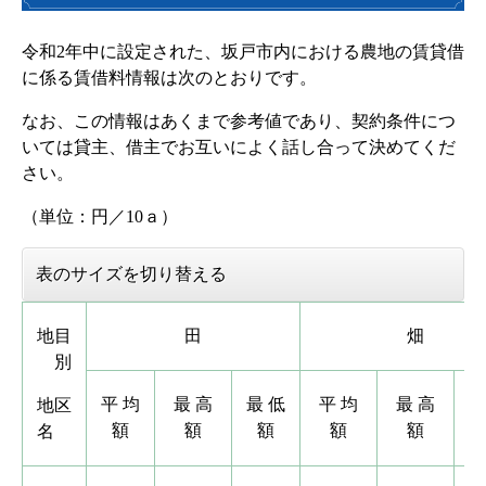
令和2年中に設定された、坂戸市内における農地の賃貸借
に係る賃借料情報は次のとおりです。
なお、この情報はあくまで参考値であり、契約条件につ
いては貸主、借主でお互いによく話し合って決めてくだ
さい。
（単位：円／10ａ）
表のサイズを切り替える
地目
田
畑
別
平 均
最 高
最 低
平 均
最 高
最
地区
額
額
額
額
額
名