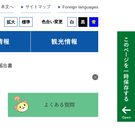
本文へ
サイトマップ
Foreign languages
色合い変更
拡大
標準
白
黒
青
情報
観光情報
届出書