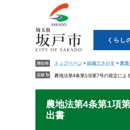
くらし
トップページ
>
組織でさがす
>
農業
農地法第4条第1項第7号の規定によ
農地法第4条第1項
出書