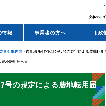
文字サイズ
の情報
事業者の方へ
市政
委員会事務局
>
農地法第4条第1項第7号の規定による農地転用
る農地転用届出書
第7号の規定による農地転用届