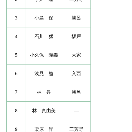
3
​小島 保​
勝呂
4
​石川 猛
坂戸
5
小久保 隆義​
大家
6
​​浅見 勉​
入西
7
林 昇​​
勝呂
8
​林 真由美​​
―
9
栗原 昇​​
三芳野