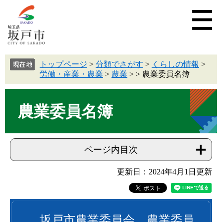
トップページ
>
分類でさがす
>
くらしの情報
>
労働・産業・農業
>
農業
>
>
農業委員名簿
農業委員名簿
ページ内目次
更新日：2024年4月1日更新
坂戸市農業委員会 農業委員