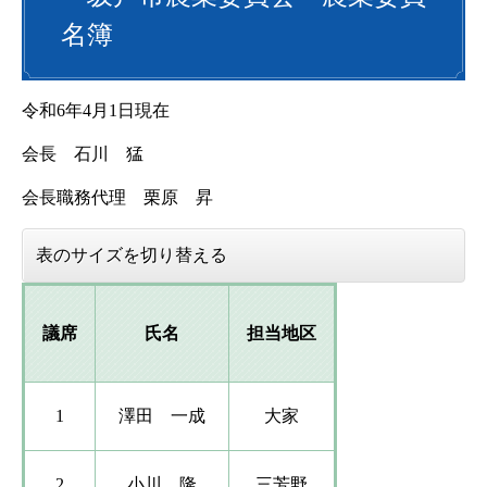
名簿
令和6年4月1日現在
会長 石川 猛
会長職務代理 栗原 昇
表のサイズを切り替える
議席
氏名
担当地区
1
澤田 一成​
大家
2
小川 隆​​
三芳野