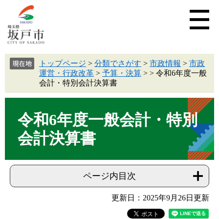
トップページ
>
分類でさがす
>
市政情報
>
市政
運営・行政改革
>
予算・決算
>
>
令和6年度一般
会計・特別会計決算書
令和6年度一般会計・特別
会計決算書
ページ内目次
更新日：2025年9月26日更新