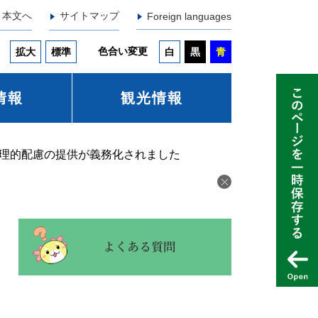
本文へ
サイトマップ
Foreign languages
色合い変更
拡大
標準
白
黒
青
情報
観光情報
理的配慮の提供が義務化されました