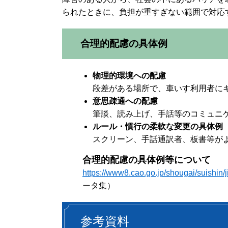
られたときに、負担が重すぎない範囲で対応
合理的配慮の具体例
物理的環境への配慮
段差がある場所で、車いす利用者に
意思疎通への配慮
筆談、読み上げ、手話等のコミュニ
ルール・慣行の柔軟な変更の具体例
スクリーン、手話通訳者、板書等が
合理的配慮の具体例等について
https://www8.cao.go.jp/shougai/suishin/ji
ータ集）
参考資料