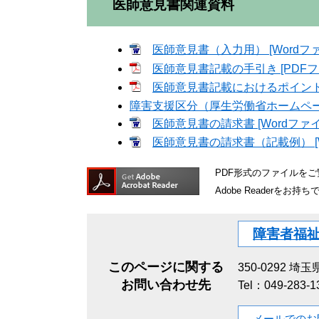
医師意見書関連資料
医師意見書（入力用） [Wordファ
医師意見書記載の手引き [PDFファ
医師意見書記載におけるポイント [
障害支援区分（厚生労働省ホームペ
医師意見書の請求書 [Wordファイ
医師意見書の請求書（記載例） [W
PDF形式のファイルをご覧
Adobe Reader
障害者福
このページに関する
350-0292
埼玉県
お問い合わせ先
Tel：049-283-
メールでのお