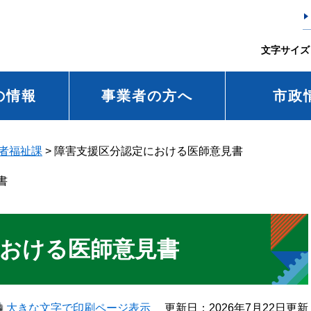
文字サイズ
の情報
事業者の方へ
市政
者福祉課
>
障害支援区分認定における医師意見書
書
における医師意見書
大きな文字で印刷ページ表示
更新日：2026年7月22日更新