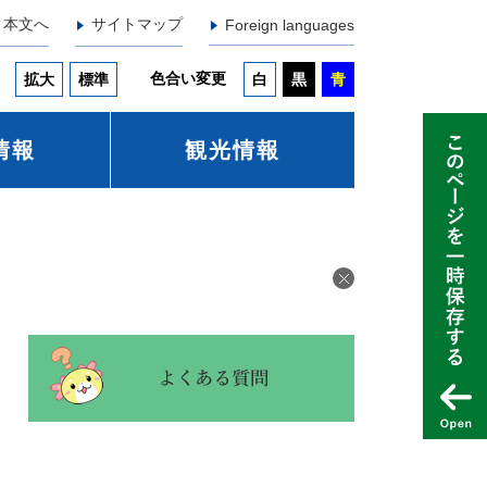
本文へ
サイトマップ
Foreign languages
色合い変更
拡大
標準
白
黒
青
情報
観光情報