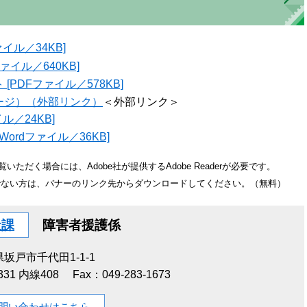
イル／34KB]
イル／640KB]
PDFファイル／578KB]
ージ）（外部リンク）
＜外部リンク＞
ル／24KB]
ordファイル／36KB]
いただく場合には、Adobe社が提供するAdobe Readerが必要です。
をお持ちでない方は、バナーのリンク先からダウンロードしてください。（無料）
祉課
障害者援護係
坂戸市千代田1-1-1
1331 内線408
Fax：049-283-1673
問い合わせはこちら