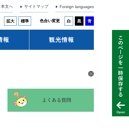
本文へ
サイトマップ
Foreign languages
色合い変更
拡大
標準
白
黒
青
情報
観光情報