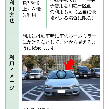
利
員3.5m以
子使用者用駐車区画」
用
上）を優
の利用も可（区画に余
方
先利用
裕がある場合に限る）
法
利用証は駐車時に車のルームミラー
にかけるなどして、外から見えるよ
うに掲示します。
利
用
イ
メ
ー
ジ