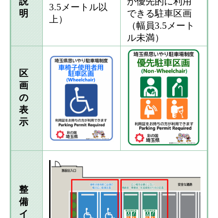
説
が優先的に利用
3.5メートル以
明
できる駐車区画
上）
（幅員3.5メート
ル未満）
区
画
の
表
示
整
備
イ