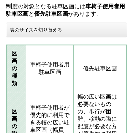
制
度の対象となる駐車区画には
車椅子使用者用
駐車区画
と
優先駐車区画
があります。
表のサイズを切り替える
区
画
車椅子使用者用
の
優先駐車区画
駐車区画
種
類
幅の広い区画は
必要ないもの
車椅子使用者が
区
の、歩行が困
優先的に利用で
画
難、移動の際に
きる幅の広い駐
の
配慮が必要な方
車区画（幅員