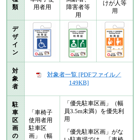
けが人等
類
用者用
障害者等
用
用
デ
ザ
イ
ン
対
対象者一覧 [PDFファイル／
象
149KB]
者
​「優先駐車区画」（幅
駐
員3.5m未満）を優先利
車
「車椅子
用
区
使用者用
画
駐車区
「優先駐車区画」がな
の
画」（幅
い駐車場では、「車椅