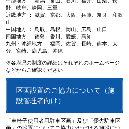
中部地方 ： 新潟、富山、石川、福井、山梨、長
野、岐阜、静岡、三重
近畿地方 ： 滋賀、京都、大阪、兵庫、奈良、和歌
山
中国地方 ： 鳥取、島根、岡山、広島、山口
四国地方 ： 徳島、香川、愛媛、高知
九州・沖縄地方 ： 福岡、佐賀、長崎、熊本、大
分、宮崎、鹿児島、沖縄
※各府県の制度の詳細はそれぞれのホームページ
などからご確認ください
​区画設置のご協力について（施
設管理者向け）
「車椅子使用者用駐車区画」及び「優先駐車区
画」​の設置についてご協力いただける施設につ