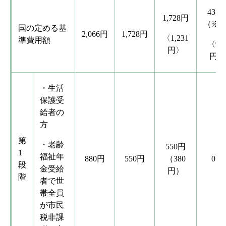
437
1,728円
（※1
国の定める基
2,066円
1,728円
〈1,231
準費用額
〈91
円〉
円〉
・生活
保護受
給者の
方
第
・老齢
550円
1
福祉年
880円
550円
（380
0円
段
金受給
円）
階
者で世
帯全員
が市民
税非課