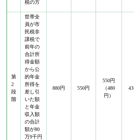
税の方
世帯全
員が市
民税非
課税で
前年の
合計所
得金額
から公
第
的年金
550円
2
所得を
880円
550円
（480
430
段
差し引
円）
階
いた額
と年金
収入額
の合計
額が80
万9千円