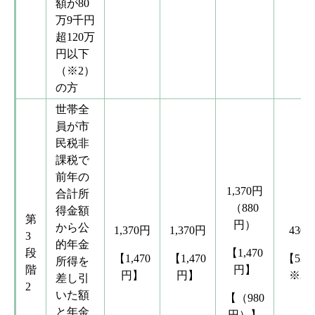
額が80
万9千円
超120万
円以下
（※2）
の方
世帯全
員が市
民税非
課税で
前年の
1,370円
合計所
（880
得金額
第
円）
から公
1,370円
1,370円
430
3
的年金
段
【1,470
【1,470
【1,470
【530
所得を
階
円】
円】
円】
※3
差し引
2
いた額
【（980
と年金
円）】