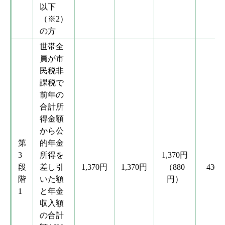
以下
（※2）
の方
世帯全
員が市
民税非
課税で
前年の
合計所
得金額
から公
第
的年金
3
所得を
1,370円
段
差し引
1,370円
1,370円
（880
430
階
いた額
円）
1
と年金
収入額
の合計