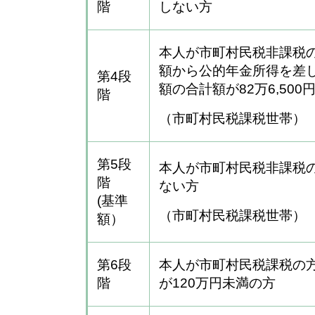
階
しない方
本人が市町村民税非課税
額から公的年金所得を差
第4段
額の合計額が82
万6,50
階
（市町村民税課税世帯）
第5段
本人が市町村民税非課税
階
ない方
(基準
（市町村民税課税世帯）
額）
第6段
本人が市町村民税課税の
階
が120万円未満の方