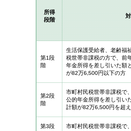
所得
対
段階
生活保護受給者、老齢福
第1段
税世帯非課税の方で、前
階
年金所得を差し引いた額
が82万6,500円以下の方
市町村民税世帯非課税で
第2段
公的年金所得を差し引い
階
計額が82万6,500円を超
第3段
市町村民税世帯非課税で、