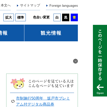
本文へ
サイトマップ
Foreign languages
色合い変更
拡大
標準
白
黒
青
情報
観光情報
市制施行50周年 坂戸市プレミ
アム付デジタル商品券