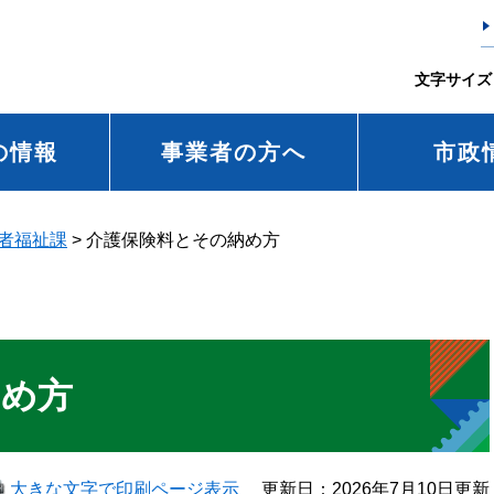
文字サイズ
の情報
事業者の方へ
市政
者福祉課
>
介護保険料とその納め方
納め方
大きな文字で印刷ページ表示
更新日：2026年7月10日更新