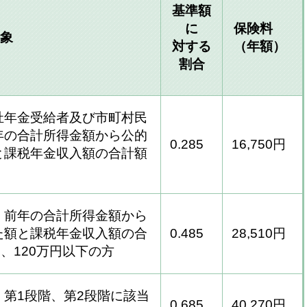
基準額
に
保険料
象
対する
（年額）
割合
祉年金受給者及び市町村民
年の合計所得金額から公的
0.285
16,750円
と課税年金収入額の合計額
、前年の合計所得金額から
た額と課税年金収入額の合
0.485
28,510円
え、120万円以下の方
第1段階、第2段階に該当
0.685
40,270円