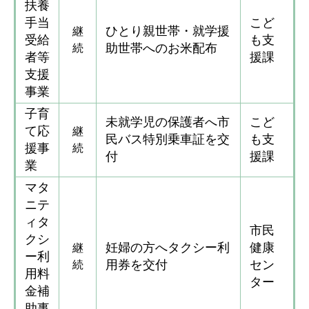
扶養
手当
こど
ひとり親世帯・就学援
継
受給
も支
助世帯へのお米配布
続
者等
援課
支援
事業
子育
未就学児の保護者へ市
こど
て応
継
民バス特別乗車証を交
も支
援事
続
付
援課
業
マタ
ニテ
ィタ
市民
クシ
妊婦の方へタクシー利
健康
継
ー利
用券を交付
セン
続
用料
ター
金補
助事