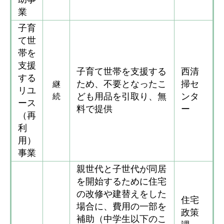
業
子育
て世
帯を
支援
子育て世帯を支援する
西清
する
ため、不要となったこ
掃セ
継
リユ
ども用品を引取り、無
ンタ
続
ース
料で提供
ー
（再
利
用）
事業
親世代と子世代が同居
を開始するために住宅
の改修や建替えをした
住宅
場合に、費用の一部を
政策
補助（中学生以下のこ