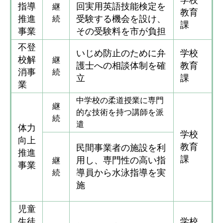
学校
指導
回実用英語技能検定を
継
教育
推進
受験する機会を設け、
続
課
事業
その受験料を市が負担
不登
いじめ防止のために弁
学校
校解
継
護士への相談体制を確
教育
消事
続
立
課
業
中学校の柔道授業に専門
継
的な技術を持つ講師を派
続
遣
体力
学校
向上
教育
民間事業者の施設を利
推進
課
用し、専門性の高い指
継
事業
導員から水泳指導を実
続
施
児童
生徒
学校