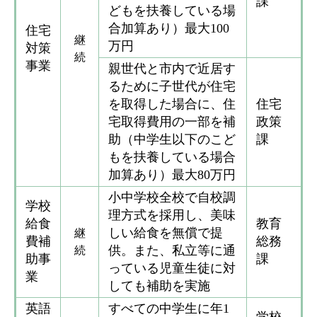
課
どもを扶養している場
合加算あり）最大100
住宅
継
万円
対策
続
事業
親世代と市内で近居す
るために子世代が住宅
を取得した場合に、住
住宅
宅取得費用の一部を補
政策
助（中学生以下のこど
課
もを扶養している場合
加算あり）最大80万円
小中学校全校で自校調
学校
理方式を採用し、美味
給食
教育
しい給食を無償で提
継
費補
総務
供。また、私立等に通
続
助事
課
っている児童生徒に対
業
しても補助を実施
英語
すべての中学生に年1