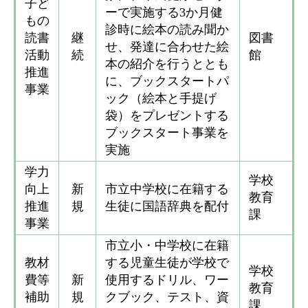
子ど
ーで実施する3か月健
もの
診時に絵本の読み聞か
読書
継
図書
せ、発達に合わせた絵
活動
続
館
本の紹介を行うととも
推進
に、ブックスタートパ
事業
ック（絵本と手提げ
袋）をプレゼントする
ブックスタート事業を
実施
学力
学校
向上
新
市立中学校に在籍する
教育
推進
規
生徒に国語辞典を配付
課
事業
市立小・中学校に在籍
教材
する児童生徒が学校で
学校
費等
新
使用するドリル、ワー
教育
補助
規
クブック、テスト、資
課