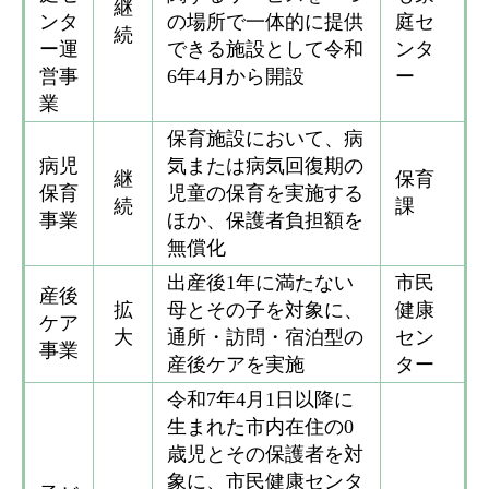
継
ンタ
の場所で一体的に提供
庭セ
続
ー運
できる施設として令和
ンタ
営事
6年4月から開設
ー
業
保育施設において、病
病児
気または病気回復期の
継
保育
保育
児童の保育を実施する
続
課
事業
ほか、保護者負担額を
無償化
出産後1年に満たない
市民
産後
拡
母とその子を対象に、
健康
ケア
大
通所・訪問・宿泊型の
セン
事業
産後ケアを実施
ター
令和7年4月1日以降に
生まれた市内在住の0
歳児とその保護者を対
象に、市民健康センタ