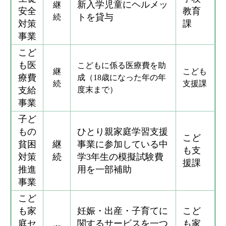
新入学児童にヘルメッ
継
安全
教育
トを貸与
続
対策
課
事業
こど
も医
こどもに係る医療費を助
継
こども
療費
成（18歳になった年の年
続
支援課
支給
度末まで）
事業
子ど
もの
ひとり親家庭学習支援
こど
貧困
継
事業に参加している中
も支
対策
続
学3年生の模擬試験費
援課
推進
用を一部補助
事業
こど
も家
妊娠・出産・子育てに
こど
庭セ
関するサービスを一つ
も家